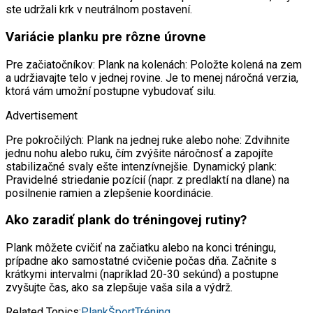
ste udržali krk v neutrálnom postavení.
Variácie planku pre rôzne úrovne
Pre začiatočníkov: Plank na kolenách: Položte kolená na zem
a udržiavajte telo v jednej rovine. Je to menej náročná verzia,
ktorá vám umožní postupne vybudovať silu.
Advertisement
Pre pokročilých: Plank na jednej ruke alebo nohe: Zdvihnite
jednu nohu alebo ruku, čím zvýšite náročnosť a zapojíte
stabilizačné svaly ešte intenzívnejšie. Dynamický plank:
Pravidelné striedanie pozícií (napr. z predlaktí na dlane) na
posilnenie ramien a zlepšenie koordinácie.
Ako zaradiť plank do tréningovej rutiny?
Plank môžete cvičiť na začiatku alebo na konci tréningu,
prípadne ako samostatné cvičenie počas dňa. Začnite s
krátkymi intervalmi (napríklad 20-30 sekúnd) a postupne
zvyšujte čas, ako sa zlepšuje vaša sila a výdrž.
Related Topics:
Plank
Šport
Tréning