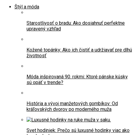
Štýl a móda
Starostlivosť o bradu: Ako dosiahnuť perfektne
upravený vzhľad
Kožené topánky: Ako ich čistiť a udržiavať pre dlhú
životnosť
Móda inšpirovaná 90. rokmi: Ktoré pánske kúsky
sú opäť v trende?
História a vývoj manžetových gombíkov: Od
kráľovských dvorov po moderného muža
Svet hodiniek: Prečo sú luxusné hodinky viac ako