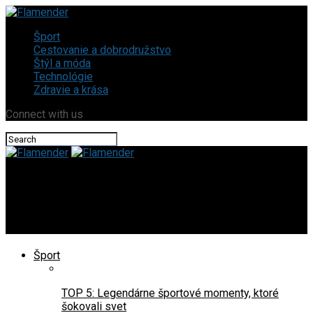
Šport
Cestovanie a dobrodružstvo
Štýl a móda
Technológie
Zdravie a krása
Connect with us
Flamender
Plank: Najefektívnejšie cvičenie na jadro tela. Prečo ho
každý odporúča?
Šport
TOP 5: Legendárne športové momenty, ktoré
šokovali svet