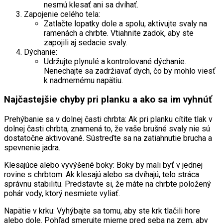
nesmú klesať ani sa dvíhať.
Zapojenie celého tela:
Zatlačte lopatky dole a spolu, aktivujte svaly na
ramenách a chrbte. Vtiahnite zadok, aby ste
zapojili aj sedacie svaly.
Dýchanie:
Udržujte plynulé a kontrolované dýchanie.
Nenechajte sa zadržiavať dych, čo by mohlo viesť
k nadmernému napätiu.
Najčastejšie chyby pri planku a ako sa im vyhnúť
Prehýbanie sa v dolnej časti chrbta: Ak pri planku cítite tlak v
dolnej časti chrbta, znamená to, že vaše brušné svaly nie sú
dostatočne aktivované. Sústreďte sa na zatiahnutie brucha a
spevnenie jadra.
Klesajúce alebo vyvýšené boky: Boky by mali byť v jednej
rovine s chrbtom. Ak klesajú alebo sa dvíhajú, telo stráca
správnu stabilitu. Predstavte si, že máte na chrbte položený
pohár vody, ktorý nesmiete vyliať.
Napätie v krku: Vyhýbajte sa tomu, aby ste krk tlačili hore
alebo dole. Pohľad smerujte mierne pred seba na zem, aby