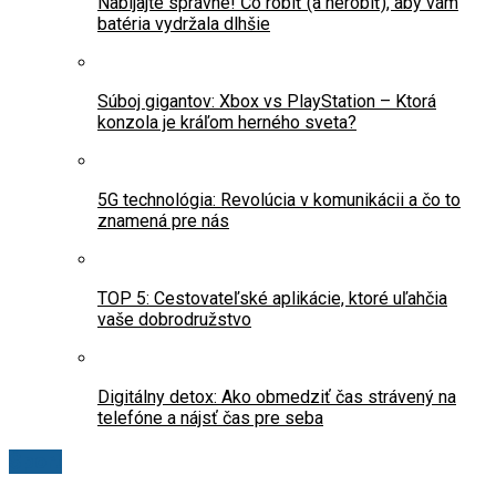
Nabíjajte správne! Čo robiť (a nerobiť), aby vám
batéria vydržala dlhšie
Súboj gigantov: Xbox vs PlayStation – Ktorá
konzola je kráľom herného sveta?
5G technológia: Revolúcia v komunikácii a čo to
znamená pre nás
TOP 5: Cestovateľské aplikácie, ktoré uľahčia
vaše dobrodružstvo
Digitálny detox: Ako obmedziť čas strávený na
telefóne a nájsť čas pre seba
Šport