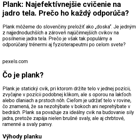
Plank: Najefektívnejšie cvičenie na
jadro tela. Prečo ho každý odporúča?
Plank môžeme do slovenčiny preložiť ako „doska“. Je jedným
z najjednoduchších a zároveň najúčinnejších cvikov na
posilnenie jadra tela. Prečo je však tak populárny a
odporúčaný trénermi aj fyzioterapeutmi po celom svete?
pexels.com
Čo je plank?
Plank je statický cvik, pri ktorom držíte telo v jednej pozícii,
zvyčajne v pozícii podobnej klikom, ale s oporou na lakťoch
alebo dlaniach a prstoch nôh. Cieľom je udržať telo v rovine,
čo znamená, že sa nezohýbate v bokoch ani neprehýbate v
bedrách. Plank sa považuje za ideálny cvik na budovanie sily
jadra, pretože zapája nielen brušné svaly, ale aj chrbtové,
ramenné a svaly panvy.
Výhody planku