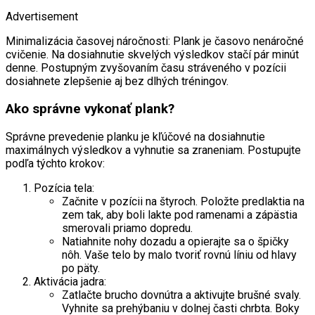
Advertisement
Minimalizácia časovej náročnosti: Plank je časovo nenáročné
cvičenie. Na dosiahnutie skvelých výsledkov stačí pár minút
denne. Postupným zvyšovaním času stráveného v pozícii
dosiahnete zlepšenie aj bez dlhých tréningov.
Ako správne vykonať plank?
Správne prevedenie planku je kľúčové na dosiahnutie
maximálnych výsledkov a vyhnutie sa zraneniam. Postupujte
podľa týchto krokov:
Pozícia tela:
Začnite v pozícii na štyroch. Položte predlaktia na
zem tak, aby boli lakte pod ramenami a zápästia
smerovali priamo dopredu.
Natiahnite nohy dozadu a opierajte sa o špičky
nôh. Vaše telo by malo tvoriť rovnú líniu od hlavy
po päty.
Aktivácia jadra:
Zatlačte brucho dovnútra a aktivujte brušné svaly.
Vyhnite sa prehýbaniu v dolnej časti chrbta. Boky