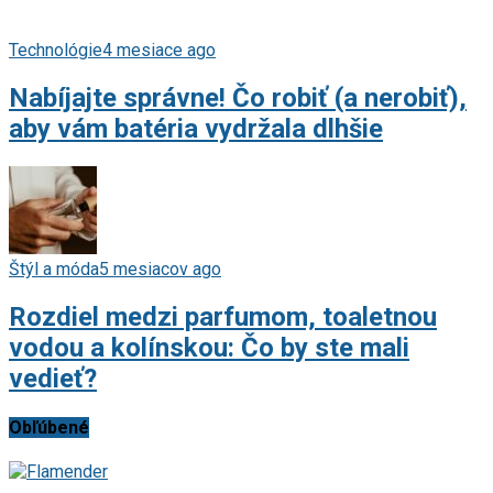
Technológie
4 mesiace ago
Nabíjajte správne! Čo robiť (a nerobiť),
aby vám batéria vydržala dlhšie
Štýl a móda
5 mesiacov ago
Rozdiel medzi parfumom, toaletnou
vodou a kolínskou: Čo by ste mali
vedieť?
Obľúbené