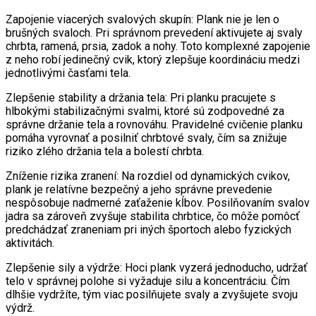
Zapojenie viacerých svalových skupín: Plank nie je len o
brušných svaloch. Pri správnom prevedení aktivujete aj svaly
chrbta, ramená, prsia, zadok a nohy. Toto komplexné zapojenie
z neho robí jedinečný cvik, ktorý zlepšuje koordináciu medzi
jednotlivými časťami tela.
Zlepšenie stability a držania tela: Pri planku pracujete s
hlbokými stabilizačnými svalmi, ktoré sú zodpovedné za
správne držanie tela a rovnováhu. Pravidelné cvičenie planku
pomáha vyrovnať a posilniť chrbtové svaly, čím sa znižuje
riziko zlého držania tela a bolestí chrbta.
Zníženie rizika zranení: Na rozdiel od dynamických cvikov,
plank je relatívne bezpečný a jeho správne prevedenie
nespôsobuje nadmerné zaťaženie kĺbov. Posilňovaním svalov
jadra sa zároveň zvyšuje stabilita chrbtice, čo môže pomôcť
predchádzať zraneniam pri iných športoch alebo fyzických
aktivitách.
Zlepšenie sily a výdrže: Hoci plank vyzerá jednoducho, udržať
telo v správnej polohe si vyžaduje silu a koncentráciu. Čím
dlhšie vydržíte, tým viac posilňujete svaly a zvyšujete svoju
výdrž.